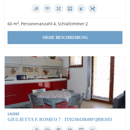
2
60 m
, Personenanzahl:4, Schlafzimmer:2
SIEHE BESCHREIBUNG
LAZISE
GIULIETTA E ROMEO 7 - IT023043B49FQBB3H3