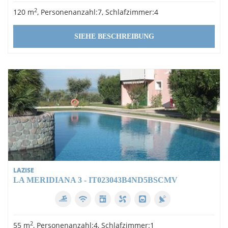
2
120 m
, Personenanzahl:7, Schlafzimmer:4
SIEHE BESCHREIBUNG
LAZISE
LA MERIDIANA 3 - IT023043B4ND5BSCMV
2
55 m
, Personenanzahl:4, Schlafzimmer:1