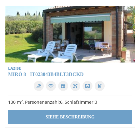
LAZISE
MIRÒ 8 - IT023043B4BLT3DCKD
2
130 m
, Personenanzahl:6, Schlafzimmer:3
SIEHE BESCHREIBUNG