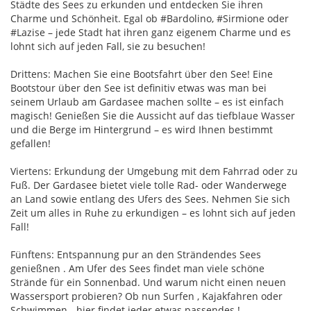
Städte des Sees zu erkunden und entdecken Sie ihren
Charme und Schönheit. Egal ob #Bardolino, #Sirmione oder
#Lazise – jede Stadt hat ihren ganz eigenem Charme und es
lohnt sich auf jeden Fall, sie zu besuchen!
Drittens: Machen Sie eine Bootsfahrt über den See! Eine
Bootstour über den See ist definitiv etwas was man bei
seinem Urlaub am Gardasee machen sollte – es ist einfach
magisch! Genießen Sie die Aussicht auf das tiefblaue Wasser
und die Berge im Hintergrund – es wird Ihnen bestimmt
gefallen!
Viertens: Erkundung der Umgebung mit dem Fahrrad oder zu
Fuß. Der Gardasee bietet viele tolle Rad- oder Wanderwege
an Land sowie entlang des Ufers des Sees. Nehmen Sie sich
Zeit um alles in Ruhe zu erkundigen – es lohnt sich auf jeden
Fall!
Fünftens: Entspannung pur an den Strändendes Sees
genießnen . Am Ufer des Sees findet man viele schöne
Strände für ein Sonnenbad. Und warum nicht einen neuen
Wassersport probieren? Ob nun Surfen , Kajakfahren oder
Schwimmen - hier findet jeder etwas passendes !