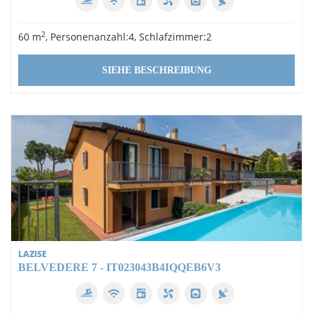
2
60 m
, Personenanzahl:4, Schlafzimmer:2
SIEHE BESCHREIBUNG
LAZISE
BELVEDERE 7 - IT023043B4IQQEB6V3