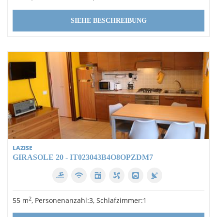
SIEHE BESCHREIBUNG
LAZISE
GIRASOLE 20 - IT023043B4O8OPZDM7
2
55 m
, Personenanzahl:3, Schlafzimmer:1