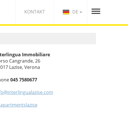
DE
KONTAKT
terlingua Immobiliare
rso Cangrande, 26
017 Lazise, Verona
hone
045 7580677
fo@interlingualazise.com
apartmentslazise