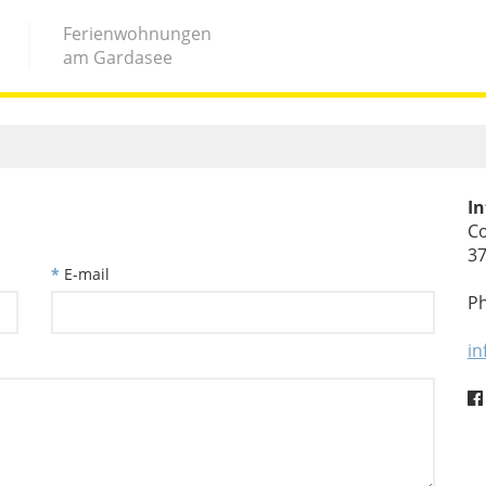
Ferienwohnungen
am Gardasee
In
Co
37
*
E-mail
P
in