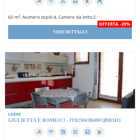
2
60 m
, Numero ospiti:4, Camere da letto:2
OFFERTA -20%
VEDI DETTAGLI
LAZISE
GIULIETTA E ROMEO 7 - IT023043B49FQBB3H3