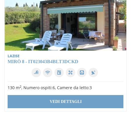
LAZISE
MIRÒ 8 - IT023043B4BLT3DCKD
2
130 m
, Numero ospiti:6, Camere da letto:3
VEDI DETTAGLI