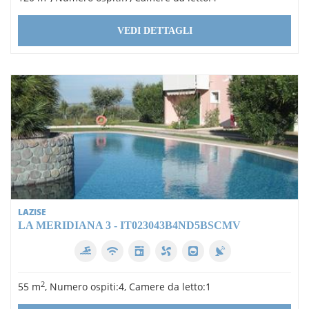
VEDI DETTAGLI
LAZISE
LA MERIDIANA 3 - IT023043B4ND5BSCMV
2
55 m
, Numero ospiti:4, Camere da letto:1