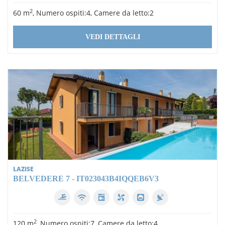
2
60 m
, Numero ospiti:4, Camere da letto:2
VEDI DETTAGLI
LAZISE
BELVEDERE 7 - IT023043B4IQQEB6V3
2
120 m
, Numero ospiti:7, Camere da letto:4