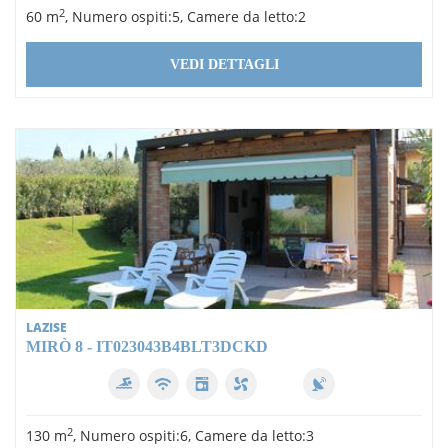
2
60 m
, Numero ospiti:5, Camere da letto:2
VEDI DETTAGLI
LAZISE
MIRÒ 8 - IT023043B4BLT3DCKD
2
130 m
, Numero ospiti:6, Camere da letto:3