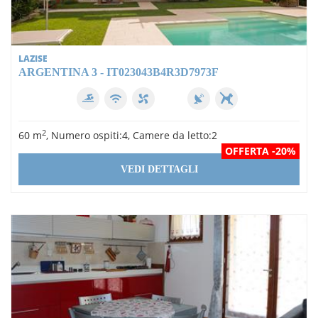
LAZISE
ARGENTINA 3 - IT023043B4R3D7973F
2
60 m
, Numero ospiti:4, Camere da letto:2
OFFERTA -20%
VEDI DETTAGLI