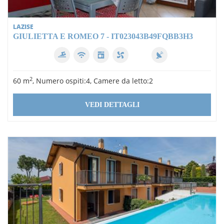
LAZISE
GIULIETTA E ROMEO 7 - IT023043B49FQBB3H3
2
60 m
, Numero ospiti:4, Camere da letto:2
VEDI DETTAGLI