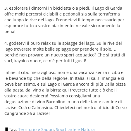
3. esplorare i dintorni in bicicletta o a piedi. Il Lago di Garda
offre molti percorsi ciclabili e pedonali sia sulla terraferma
che lungo le rive del lago. Prendetevi il tempo necessario per
esplorare tutto a vostro piacimento: ne vale sicuramente la
pena!
4. godetevi il puro relax sulle spiagge del lago. Sulle rive del
lago troverete molte belle spiagge per prendere il sole. E
perché non provare un nuovo sport acquatico? Che si tratti di
surf, kayak o nuoto, ce n'è per tutti i gusti!
Infine, il cibo meraviglioso: non è una vacanza senza il cibo e
le bevande tipiche della regione. In Italia, si sa, si mangia e si
beve benissimo, e sul Lago di Garda ancora di più! Dalla pizza
alla pasta, dal vino alla birra: qui troverete tutto ciò che il
vostro cuore desidera! Possiamo consigliarvi una
degustazione di vino Bardolino in una delle tante cantine di
Lazise, Colà o Calmasino: Chiedeteci nel nostro ufficio di Corso
Cangrande 26 a Lazise!
Tag:
Territorio e Sapori
,
Sport, arte e Natura