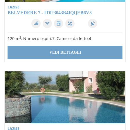
LAZISE
BELVEDERE 7 - IT023043B4IQQEB6V3
2
120 m
, Numero ospiti:7, Camere da letto:4
VEDI DETTAGLI
LAZISE