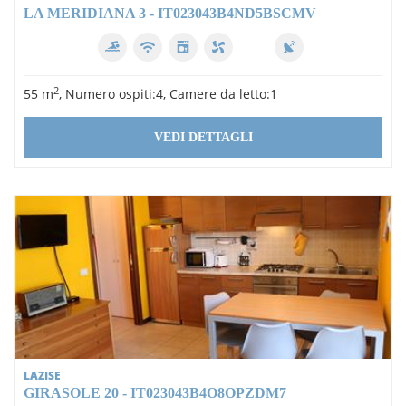
LA MERIDIANA 3 - IT023043B4ND5BSCMV
2
55 m
, Numero ospiti:4, Camere da letto:1
VEDI DETTAGLI
LAZISE
GIRASOLE 20 - IT023043B4O8OPZDM7