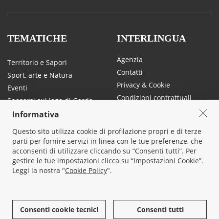
TEMATICHE
INTERLINGUA
Agenzia
Territorio e Sapori
Contatti
Sport, arte e Natura
Privacy & Cookie
Eventi
Condizioni contrattuali
Sposarsi sul lago di Garda
Traffico e mobilità sul lago di
Informativa
Garda
Questo sito utilizza cookie di profilazione propri e di terze
parti per fornire servizi in linea con le tue preferenze, che
acconsenti di utilizzare cliccando su “Consenti tutti”. Per
SOCIAL
gestire le tue impostazioni clicca su “Impostazioni Cookie”.
Leggi la nostra "
Cookie Policy
".
Consenti cookie tecnici
Consenti tutti