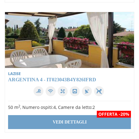
LAZISE
ARGENTINA 4 - IT023043B4Y826IFRD
2
50 m
, Numero ospiti:4, Camere da letto:2
OFFERTA -20%
VEDI DETTAGLI