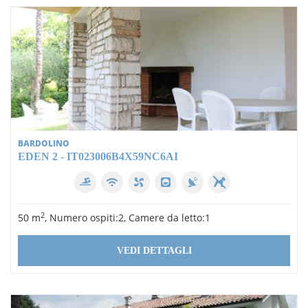
BARDOLINO
EDEN 2 - IT023006B4X59NC6AI
2
50 m
, Numero ospiti:2, Camere da letto:1
VEDI DETTAGLI