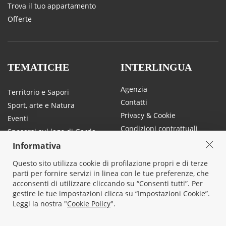
Trova il tuo appartamento
Offerte
TEMATICHE
INTERLINGUA
Agenzia
Territorio e Sapori
Contatti
Sport, arte e Natura
Privacy & Cookie
Eventi
Condizioni contrattuali
Sposarsi sul lago di Garda
Traffico e mobilità sul lago di
Informativa
Garda
Questo sito utilizza cookie di profilazione propri e di terze
parti per fornire servizi in linea con le tue preferenze, che
acconsenti di utilizzare cliccando su “Consenti tutti”. Per
SOCIAL
gestire le tue impostazioni clicca su “Impostazioni Cookie”.
Leggi la nostra "
Cookie Policy
".