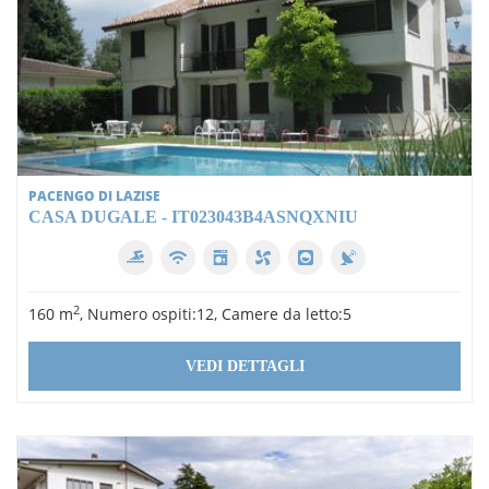
PACENGO DI LAZISE
CASA DUGALE - IT023043B4ASNQXNIU
2
160 m
, Numero ospiti:12, Camere da letto:5
VEDI DETTAGLI