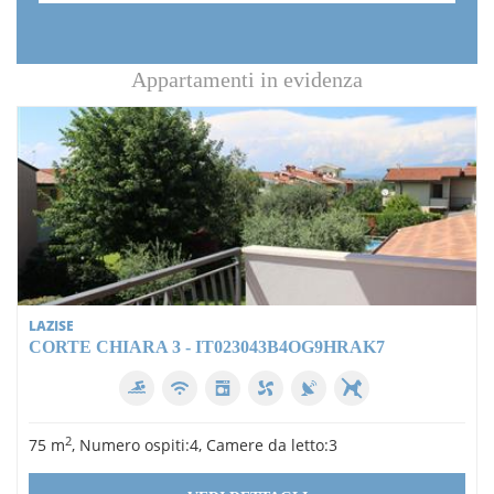
Appartamenti in evidenza
LAZISE
CORTE CHIARA 3 - IT023043B4OG9HRAK7
2
75 m
, Numero ospiti:4, Camere da letto:3