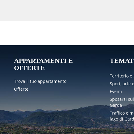
ei punti di accesso, con ampio
a 20 km che porta da Loc.
rmette di ammirare dalla loro
sulla riva del lago.
raversa della strada che conduce
piedi si giunge al cosiddetto
ime del colle. Prendendo il
mitàdella Rocca di Garda con
 sentiero a destra porta invece
torno partiamo dal portone
APPARTAMENTI E
TEMAT
so in direzione est per circa
OFFERTE
che ci riporta attraverso i
Territorio e
Trova il tuo appartamento
Sport, arte 
Offerte
Eventi
Sposarsi sul
Garda
Traffico e m
lago di Gar