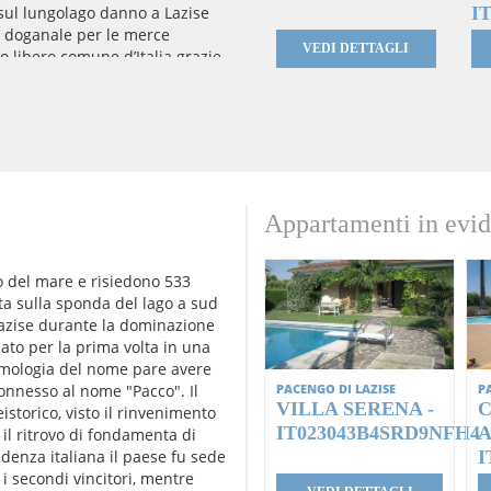
 sul lungolago danno a Lazise
I
o doganale per le merce
VEDI DETTAGLI
o libero comune d’Italia grazie
imperatore Otto II di Sassonia:
evocato con una festa
e l’antico Palio della Cuccagna
Olio del Lago. Il mercato
Appartamenti in evid
lo del mare e risiedono 533
ta sulla sponda del lago a sud
Lazise durante la dominazione
ato per la prima volta in una
imologia del nome pare avere
nnesso al nome "Pacco". Il
PACENGO DI LAZISE
P
VILLA SERENA -
C
storico, visto il rinvenimento
IT023043B4SRD9NFH4
A
 il ritrovo di fondamenta di
denza italiana il paese fu sede
I
 i secondi vincitori, mentre