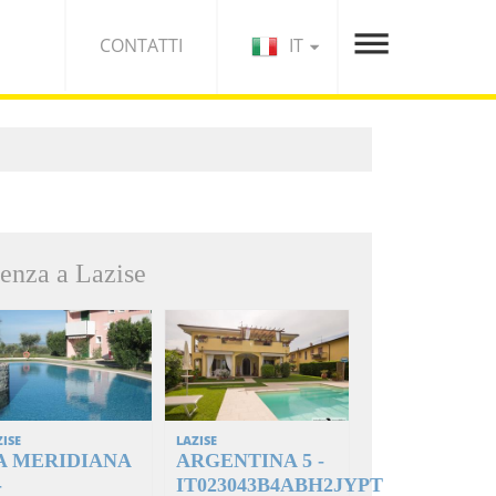
IT
CONTATTI
enza a Lazise
ZISE
LAZISE
A MERIDIANA
ARGENTINA 5 -
-
IT023043B4ABH2JYPT