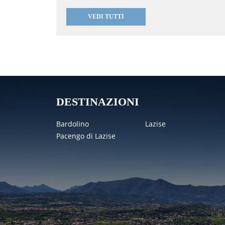
dell’antica stazione ferroviaria troviamo uno d
parcheggio, della passeggiata a lago lunga circ
VEDI TUTTI
Fornaci a Peschiera a Punta San Vigilio, che pe
parte più bella le splendide ville ottocentesche 
Parcheggiando all’Istituto Tusini, sito in una t
da Bardolino ad Albarè, seguendo la stradina a 
Caval della Rocca, un avvallamento fra le due c
sentiero roccioso a sinistra si arriva alla som
panorama spettacolare su Garda e Bardolino. Il
all’Eremo dei Camaldolesi, visitabile. Per il ri
DESTINAZIONI
d’entrata dell’Eremo e seguiamo il viale d’acces
300 m: troviamo un bellissimo sentiero a destra 
campi nuovamente all’Istituto Tusini.
Bardolino
Lazise
Pacengo di Lazise