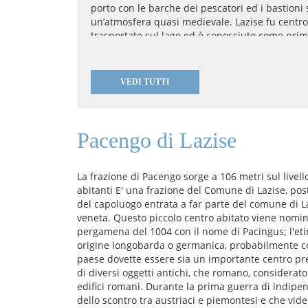
porto con le barche dei pescatori ed i bastioni
un’atmosfera quasi medievale. Lazise fu centr
trasportate sul lago ed è conosciuto come prim
ai diritti concessi in maggio nell’anno 983 dall’
ogni anni inizio maggio questo evento viene ri
medievale. Nel mese di agosto si svolge a Lazis
VEDI TUTTI
ed in ottobre la Festa del Miele e la Festa dell’
settimanale si svolge di mercoledì.
Pacengo di Lazise
La frazione di Pacengo sorge a 106 metri sul livel
abitanti E' una frazione del Comune di Lazise, pos
del capoluogo entrata a far parte del comune di 
veneta. Questo piccolo centro abitato viene nomin
pergamena del 1004 con il nome di Pacingus; l'et
origine longobarda o germanica, probabilmente co
paese dovette essere sia un importante centro prei
di diversi oggetti antichi, che romano, considerato
edifici romani. Durante la prima guerra di indipen
dello scontro tra austriaci e piemontesi e che vide