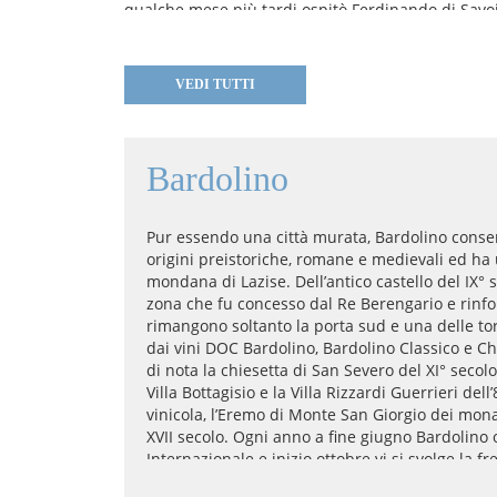
qualche mese più tardi ospitò Ferdinando di Savoi
l'assedio a Peschiera del Garda. Nel paese, parro
chiesa realizzata tra il 1787 ed il 1792 su progetto
furono decorati da Pio Piatti, mentre il marmoreo
VEDI TUTTI
realizzato molto probabilmente dagli scultori Zopp
Bardolino
Pur essendo una città murata, Bardolino conser
origini preistoriche, romane e medievali ed ha
mondana di Lazise. Dell’antico castello del IX° s
zona che fu concesso dal Re Berengario e rinfo
rimangono soltanto la porta sud e una delle tor
dai vini DOC Bardolino, Bardolino Classico e Ch
di nota la chiesetta di San Severo del XI° secolo
Villa Bottagisio e la Villa Rizzardi Guerrieri del
vinicola, l’Eremo di Monte San Giorgio dei mona
XVII secolo. Ogni anno a fine giugno Bardolino o
Internazionale e inizio ottobre vi si svolge la f
del Vino. Il mercato settimanale si svolge di gi