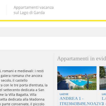
Appartamenti vacanza
sul Lago di Garda
Appartamenti in evid
, romani e medievali: i resti
 la galera romana che ancora
 secolo, il castello
a con le tre porta d’entrata, la
el settecento dedicata a San
e la Villa Bagatta, Villa
LAZISE
LA
ANDREA 1 -
L
esetta dedicata alla Madonna
IT023043B49LNOA2V2
3 
 parte conservate, il piccolo