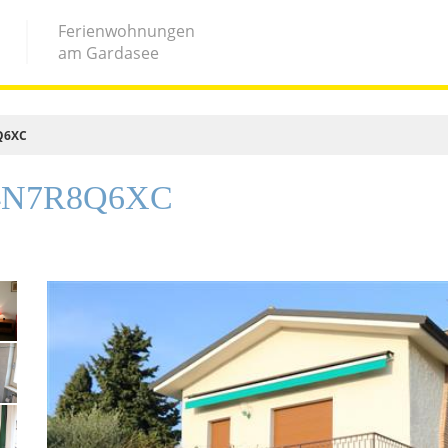
Ferienwohnungen
am Gardasee
8Q6XC
6B4N7R8Q6XC