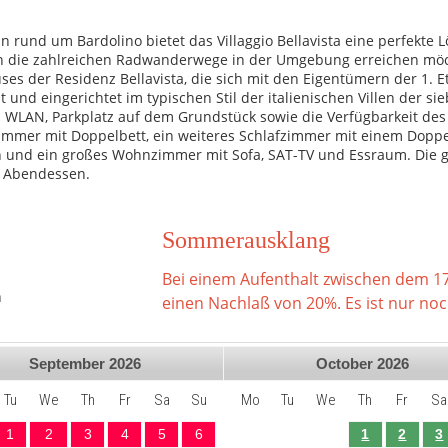
und um Bardolino bietet das Villaggio Bellavista eine perfekte Lö
uch die zahlreichen Radwanderwege in der Umgebung erreichen möc
s der Residenz Bellavista, die sich mit den Eigentümern der 1. E
 und eingerichtet im typischen Stil der italienischen Villen der sie
es WLAN, Parkplatz auf dem Grundstück sowie die Verfügbarkeit d
fzimmer mit Doppelbett, ein weiteres Schlafzimmer mit einem Dopp
n und ein großes Wohnzimmer mit Sofa, SAT-TV und Essraum. Die gr
 Abendessen.
Sommerausklang
Bei einem Aufenthalt zwischen dem 1
h
einen Nachlaß von 20%. Es ist nur noch 
September
2026
October
2026
Tu
We
Th
Fr
Sa
Su
Mo
Tu
We
Th
Fr
Sa
1
2
3
4
5
6
1
2
3