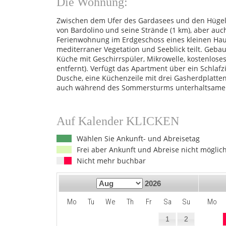
Die Wohnung:
Zwischen dem Ufer des Gardasees und den Hügeln r
von Bardolino und seine Strände (1 km), aber a
Ferienwohnung im Erdgeschoss eines kleinen Hause
mediterraner Vegetation und Seeblick teilt. Gebaut
Küche mit Geschirrspüler, Mikrowelle, kostenlos
entfernt). Verfügt das Apartment über ein Schla
Dusche, eine Küchenzeile mit drei Gasherdplatte
auch während des Sommersturms unterhaltsame
Auf Kalender KLICKEN
Wählen Sie Ankunft- und Abreisetag
Frei aber Ankunft und Abreise nicht möglic
Nicht mehr buchbar
2026
Mo
Tu
We
Th
Fr
Sa
Su
Mo
1
2