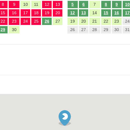
8
9
10
11
12
13
5
6
7
8
9
10
15
16
17
18
19
20
12
13
14
15
16
17
22
23
24
25
26
27
19
20
21
22
23
24
29
30
26
27
28
29
30
31