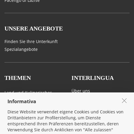
Pacengo di Lazise
UNSERE ANGEBOTE
Finden Sie Ihre Unterkunft
Spezialangebote
THEMEN
INTERLINGUA
Über uns
Land und Kulinarisches
Kontakt
Sport, Kunst und Natur
Informativa
Privacy & Cookie
Veranstaltungen
Diese Website verwendet eigene Cookies und Cookies von
Mietbedingungen
Heiraten am Gardasee
Drittanbietern zur Profilerstellung, um Dienste
entsprechend Ihren Präferenzen bereitzustellen, deren
Verkehr und Mobilität am
Verwendung Sie durch Anklicken von "Alle zulassen"
Gardasee