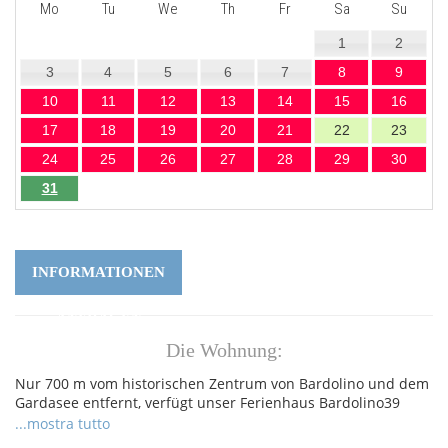
Mo
Tu
We
Th
Fr
Sa
Su
1
2
3
4
5
6
7
8
9
10
11
12
13
14
15
16
17
18
19
20
21
22
23
24
25
26
27
28
29
30
31
INFORMATIONEN
ANFRAGEN
Die Wohnung:
Nur 700 m vom historischen Zentrum von Bardolino und dem
Gardasee entfernt, verfügt unser Ferienhaus Bardolino39
über einen schönen 8 x 18 m großen Pool und eine Garage
...mostra tutto
für zwei Autos und einen Parkplatz im Freien. Die