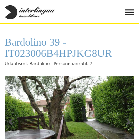
Bardolino 39 -
IT023006B4HPJKG8UR
Urlaubsort: Bardolino - Personenanzahl: 7