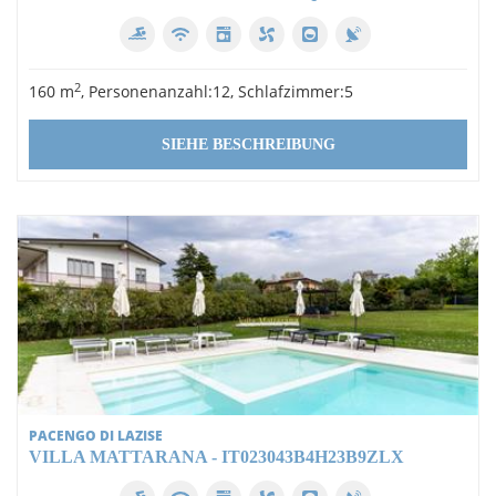
Bardolino
Lazise
2
160 m
, Personenanzahl:12, Schlafzimmer:5
Pacengo di Lazise
SIEHE BESCHREIBUNG
Personenanzahl
4
6
7
12
Schlafzimmer
PACENGO DI LAZISE
VILLA MATTARANA - IT023043B4H23B9ZLX
1