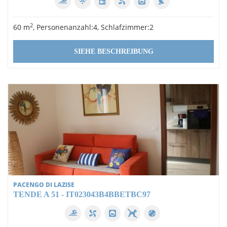
2
3
2
60 m
, Personenanzahl:4, Schlafzimmer:2
5
SIEHE BESCHREIBUNG
Ausstattung
Schwimmbad
Wi-Fi
Spülmaschine
Klimaanlage
Waschmaschine
SAT-TV
PACENGO DI LAZISE
Ich reise mit 1 Haustier
TENDE A 51 - IT023043B4BBETBC97
privater Tennisplatz