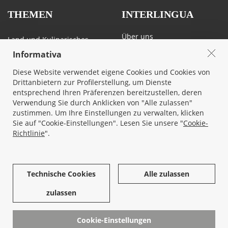
THEMEN
INTERLINGUA
Über uns
Land und Kulinarisches
Kontakt
Sport, Kunst und Natur
Informativa
Privacy & Cookie
Veranstaltungen
Diese Website verwendet eigene Cookies und Cookies von
Mietbedingungen
Heiraten am Gardasee
Drittanbietern zur Profilerstellung, um Dienste
Verkehr und Mobilität am
entsprechend Ihren Präferenzen bereitzustellen, deren
Gardasee
Verwendung Sie durch Anklicken von "Alle zulassen"
zustimmen. Um Ihre Einstellungen zu verwalten, klicken
Sie auf "Cookie-Einstellungen". Lesen Sie unsere "
Cookie-
Richtlinie
".
SOCIAL
Technische Cookies
Alle zulassen
zulassen
© 2026 All rights reserved -
Interlingua Immobiliare Srl socio unico
- Corso Cangrande, 26 - 37017 Lazise, Verona - 045/7580677 - P.iva
Cookie-Einstellungen
03819130232