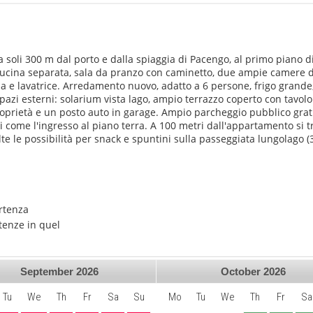
oli 300 m dal porto e dalla spiaggia di Pacengo, al primo piano di u
cucina separata, sala da pranzo con caminetto, due ampie camere d
 e lavatrice. Arredamento nuovo, adatto a 6 persone, frigo grande, TV
 spazi esterni: solarium vista lago, ampio terrazzo coperto con tavolo
proprietà e un posto auto in garage. Ampio parcheggio pubblico grat
i come l'ingresso al piano terra. A 100 metri dall'appartamento si t
molte le possibilità per snack e spuntini sulla passeggiata lungolago 
artenza
tenze in quel
September
2026
October
2026
Tu
We
Th
Fr
Sa
Su
Mo
Tu
We
Th
Fr
Sa