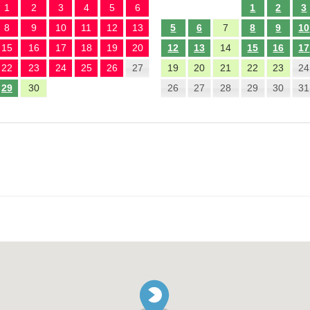
1
2
3
4
5
6
1
2
3
8
9
10
11
12
13
5
6
7
8
9
10
15
16
17
18
19
20
12
13
14
15
16
17
22
23
24
25
26
27
19
20
21
22
23
24
29
30
26
27
28
29
30
31